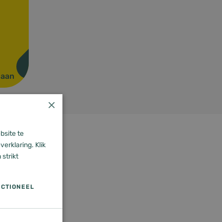
s aan
×
caties
bsite te
erklaring. Klik
strikt
CTIONEEL