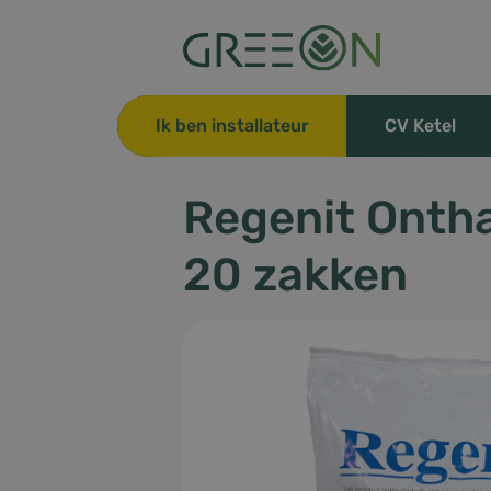
Ik ben installateur
CV Ketel
Regenit Onth
20 zakken