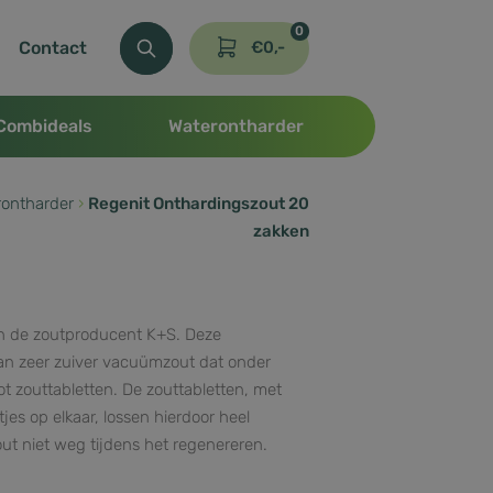
0
Contact
€
0,-
Combideals
Waterontharder
rontharder
›
Regenit Onthardingszout 20
zakken
n de zoutproducent K+S. Deze
van zeer zuiver vacuümzout dat onder
t zouttabletten. De zouttabletten, met
es op elkaar, lossen hierdoor heel
zout niet weg tijdens het regenereren.