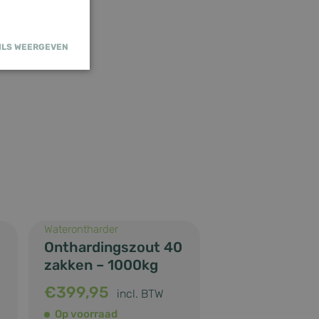
ILS WEERGEVEN
rsaanmelding en
g
wordt gebruikt
ie-Script.com-
Waterontharder
e
Onthardingszout 40
uren van
 onthouden. De
zakken – 1000kg
r van Cookie-
 noodzakelijk
 werken.
€
399,95
incl. BTW
Op voorraad