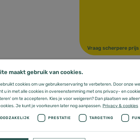
Vraag scherpere prij
te maakt gebruik van cookies.
ingszout
Technische specifi
ebruikt cookies om uw gebruikerservaring te verbeteren. Door onze we
t u in met alle cookies in overeenstemming met ons privacy- en cookiev
teren' om te accepteren. Kies je voor weigeren? Dan plaatsen we alleen 
cookies. Je kunt je voorkeuren later nog aanpassen.
Privacy & cookies
ducent K+S. Deze
NOODZAKELIJK
PRESTATIE
TARGETING
FUN
er vacuümzout dat onder
en. De zouttabletten, met
 lossen hierdoor heel