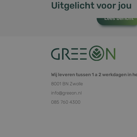
sbjs_first
Uitgelicht voor jou
warmtepomp of airco?
_gid
Lees bericht
sbjs_current
sbjs_migrati
Wij leveren tussen 1 a 2 werkdagen in h
8001 BN Zwolle
sbjs_udata
info@greeon.nl
085 760 4300