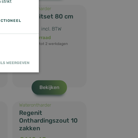
strikt
Waterontharder
Aansluitset 80 cm
CTIONEEL
€
63,-
incl. BTW
Op voorraad
Levertijd: 1 tot 2 werkdagen
ILS WEERGEVEN
Bekijken
rsaanmelding en
Waterontharder
g
Regenit
Onthardingszout 10
zakken
wordt gebruikt