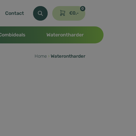
0
Contact
€
0,-
Combideals
Waterontharder
Home
›
Waterontharder