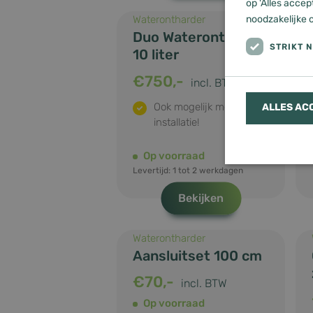
op 'Alles accep
noodzakelijke 
Waterontharder
Duo Waterontharder
STRIKT 
10 liter
€
750,-
incl. BTW
Ook mogelijk met
ALLES AC
installatie!
Op voorraad
Levertijd: 1 tot 2 werkdagen
Bekijken
Strikt noodzake
accountbeheer. 
Waterontharder
Naam
Aansluitset 100 cm
wp-
€
70,-
incl. BTW
postpass_89
Op voorraad
CookieScript