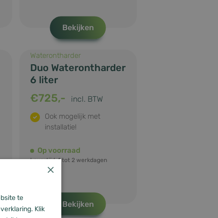
Bekijken
Waterontharder
Duo Waterontharder
6 liter
€
725,-
incl. BTW
Ook mogelijk met
installatie!
Op voorraad
Levertijd: 1 tot 2 werkdagen
×
bsite te
Bekijken
erklaring. Klik