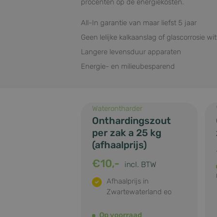
procenten op de energiekosten.
All-In garantie van maar liefst 5 jaar
Geen lelijke kalkaanslag of glascorrosie w
Langere levensduur apparaten
Energie- en milieubesparend
Waterontharder
Onthardingszout
per zak a 25 kg
(afhaalprijs)
€
10,-
incl. BTW
Afhaalprijs in
Zwartewaterland eo
Op voorraad