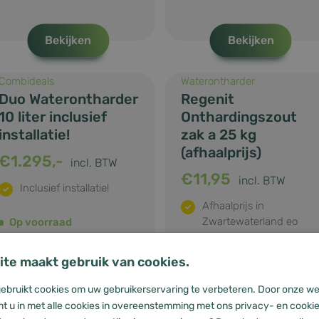
Bekijken
Bekijken
Combideals
Waterontharder
Duo Waterontharder
Regenit
10 liter inclusief
Onthardingszout
installatie!
zak a 25 kg
(afhaalprijs)
€
1.295,-
incl. BTW
€
11,95
incl. BTW
Inclusief installatie!
Afhaalprijs in
Zwartewaterland eo
Op voorraad
Levertijd: 1 tot 2 werkdagen
Op voorraad
te maakt gebruik van cookies.
Langere levertijd
ebruikt cookies om uw gebruikerservaring te verbeteren. Door onze we
Bekijken
Bekijken
t u in met alle cookies in overeenstemming met ons privacy- en cookiev