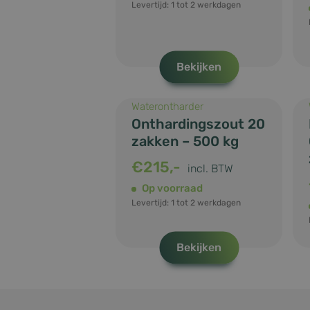
Levertijd: 1 tot 2 werkdagen
Bekijken
Waterontharder
Naam
Naam
Onthardingszout 20
zakken – 500 kg
Naam
_gat_UA-
sbjs_current
124350182-1
€
215,-
incl. BTW
test_cookie
Op voorraad
Levertijd: 1 tot 2 werkdagen
IDE
_ga
sbjs_first_ad
Bekijken
_gcl_au
sbjs_session
Waar plaats je het
buitendeel van de
_ga_JVEVYS