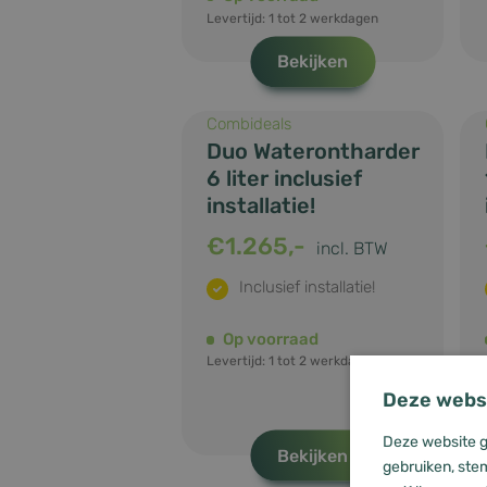
Levertijd: 1 tot 2 werkdagen
Bekijken
Combideals
Duo Waterontharder
6 liter inclusief
installatie!
€
1.265,-
incl. BTW
Inclusief installatie!
Op voorraad
Levertijd: 1 tot 2 werkdagen
Deze websi
Deze website g
Bekijken
gebruiken, stem