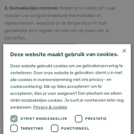
5. Gemakkelijke controle:
Moderne cv-ketels zijn vaak
voorzien van programmeerbare thermostaten en
regelsystemen, waardoor je de temperatuur in huis
gemakkelijk kunt regelen en plannen op basis van je
behoeften.
×
6. Flexibele brandstofkeuze:
Cv-ketels zijn beschikbaar in
Deze website maakt gebruik van cookies.
verschillende modellen die verschillende soorten brandstof
kunnen gebruiken, zoals aardgas, propaan, olie of zelfs
Deze website gebruikt cookies om uw gebruikerservaring te
hernieuwbare bronnen zoals houtpellets. Dit geeft je de
verbeteren. Door onze website te gebruiken, stemt u in met
alle cookies in overeenstemming met ons privacy- en
mogelijkheid om een brandstof te kiezen die past bij je
cookieverklaring. Klik op 'Alles accepteren' om te
voorkeuren en beschikbaarheid.
accepteren. Kies je voor weigeren? Dan plaatsen we alleen
7. Verwarming en warm water:
Naast ruimteverwarming
strikt noodzakelijke cookies. Je kunt je voorkeuren later nog
kunnen cv-ketels ook worden gebruikt voor het verwarmen
aanpassen.
Privacy & cookies
van tapwater, wat betekent dat je toegang hebt tot warm
STRIKT NOODZAKELIJK
PRESTATIE
water voor huishoudelijk gebruik, zoals douchen en afwassen.
TARGETING
FUNCTIONEEL
8. Stille werking:
Moderne cv-ketels zijn over het algemeen