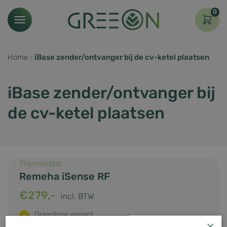
0
Home
›
iBase zender/ontvanger bij de cv-ketel plaatsen
iBase zender/ontvanger bij
de cv-ketel plaatsen
Thermostaat
Remeha iSense RF
€
279,-
incl. BTW
Draadloze variant
×