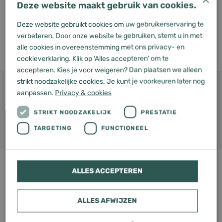
Deze website maakt gebruik van cookies.
Op voorraad
Levertijd: 1 tot 2 werkdagen
Deze website gebruikt cookies om uw gebruikerservaring te
verbeteren. Door onze website te gebruiken, stemt u in met
Bekijken
alle cookies in overeenstemming met ons privacy- en
cookieverklaring. Klik op 'Alles accepteren' om te
Waar plaats je het buitendeel van
accepteren. Kies je voor weigeren? Dan plaatsen we alleen
strikt noodzakelijke cookies. Je kunt je voorkeuren later nog
de warmtepomp of airco?
Uitgelicht voor jou
aanpassen.
Privacy & cookies
Lees bericht
STRIKT NOODZAKELIJK
PRESTATIE
TARGETING
FUNCTIONEEL
ALLES ACCEPTEREN
ALLES AFWIJZEN
Wij leveren tussen 1 a 2 werkdagen in heel Nederland!